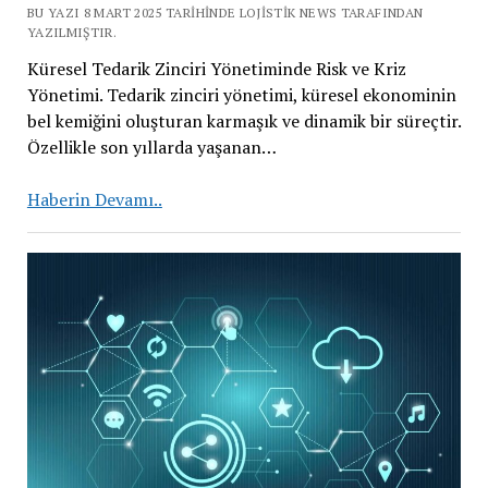
BU YAZI 8 MART 2025 TARIHINDE LOJISTIK NEWS TARAFINDAN
YAZILMIŞTIR.
Küresel Tedarik Zinciri Yönetiminde Risk ve Kriz
Yönetimi. Tedarik zinciri yönetimi, küresel ekonominin
bel kemiğini oluşturan karmaşık ve dinamik bir süreçtir.
Özellikle son yıllarda yaşanan…
Küresel
Haberin Devamı..
Tedarik
Zinciri
Yönetiminde
Risk
ve
Kriz
Yönetimi