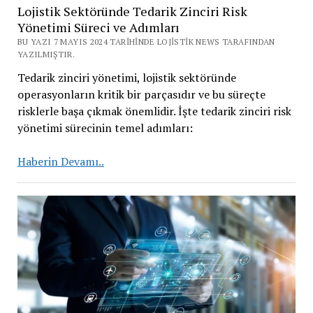
Lojistik Sektöründe Tedarik Zinciri Risk
Yönetimi Süreci ve Adımları
BU YAZI 7 MAYIS 2024 TARIHINDE LOJISTIK NEWS TARAFINDAN
YAZILMIŞTIR.
Tedarik zinciri yönetimi, lojistik sektöründe
operasyonların kritik bir parçasıdır ve bu süreçte
risklerle başa çıkmak önemlidir. İşte tedarik zinciri risk
yönetimi sürecinin temel adımları:
Lojistik
Haberin Devamı..
Sektöründe
Tedarik
Zinciri
Risk
Yönetimi
Süreci
ve
Adımları