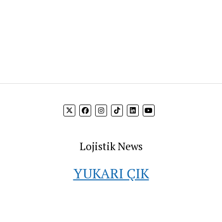
Lojistik News
YUKARI ÇIK
 bilgi akışını sağlamak ve firmaların hedef kitleleri ile buluşt
vermektedir.