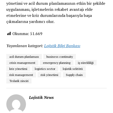
yönetimi ve acil durum planlamasının etkin bir şekilde
uygulanması, işletmelerin rekabet avantajı elde
etmelerine ve kriz durumlarında başarıyla başa
çıkmalarına yardımcı olur.
Okunma:
51.669
Yayımlanan kategori:
Lojistik Bilgi Bankası
acil durum planlaması
business continuity
crisis management
emergency planning
iş sürekliliği
kriz yönetimi
logistics sector
lojistik sektörü
risk management
risk yönetimi
Supply chain
Tedarik zinciri
Lojistik News