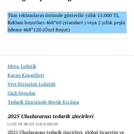
Tüm reklamların üstünde gösterilir yıllık 15.000 TL
Reklam boyutları 468*60 (standart ) veya 2 yıllık peşin
ödeme 468*120 (Özel Boyut)
Meta-Lojistik
Kargo Kapsülleri
Veri Hırsızlığı Lojistiği
Gizli Depolar
Tedarik Zincirinde Büyük Kırılma
2025 Uluslararası tedarik zincirleri
LOJISTIK NEWS TARAFINDAN
2025 Uluslararası tedarik zincirleri, global ticaretin ve