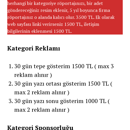
herhangi bir kategoriye röportajınızı, bir adet
göndereceğiniz resim eklenir, 5 yıl boyunca firma
röportajınız o alanda kalıcı olur. 3500 TL. Ek olarak
web sayfası linki verirseniz 1500 TL, iletişim
bilgilerinin eklenmesi 1500 TL.
Kategori Reklamı
30 gün tepe gösterim 1500 TL ( max 3
reklam alınır )
30 gün yazı ortası gösterim 1500 TL (
max 2 reklam alınır )
30 gün yazı sonu gösterim 1000 TL (
max 2 reklam alınır )
Kategori Sponsorluğu