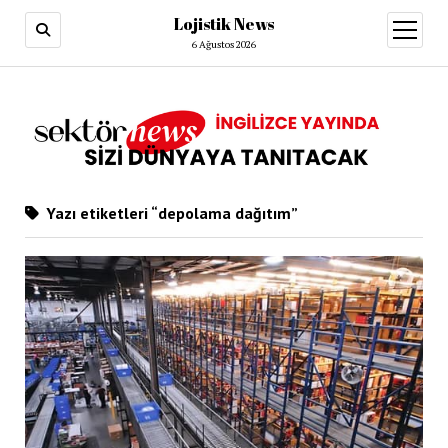
Lojistik News
menüy
aç
6 Ağustos 2026
Yazı etiketleri “depolama dağıtım”