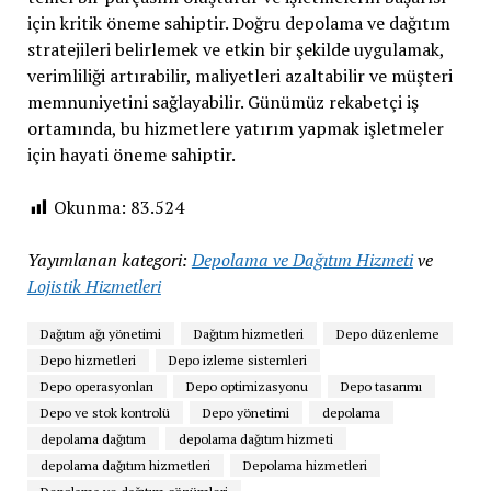
için kritik öneme sahiptir. Doğru depolama ve dağıtım
stratejileri belirlemek ve etkin bir şekilde uygulamak,
verimliliği artırabilir, maliyetleri azaltabilir ve müşteri
memnuniyetini sağlayabilir. Günümüz rekabetçi iş
ortamında, bu hizmetlere yatırım yapmak işletmeler
için hayati öneme sahiptir.
Okunma:
83.524
Yayımlanan kategori:
Depolama ve Dağıtım Hizmeti
ve
Lojistik Hizmetleri
Dağıtım ağı yönetimi
Dağıtım hizmetleri
Depo düzenleme
Depo hizmetleri
Depo izleme sistemleri
Depo operasyonları
Depo optimizasyonu
Depo tasarımı
Depo ve stok kontrolü
Depo yönetimi
depolama
depolama dağıtım
depolama dağıtım hizmeti
depolama dağıtım hizmetleri
Depolama hizmetleri