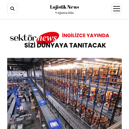
Lojistik News
menüy
aç
9 Ağustos 2026