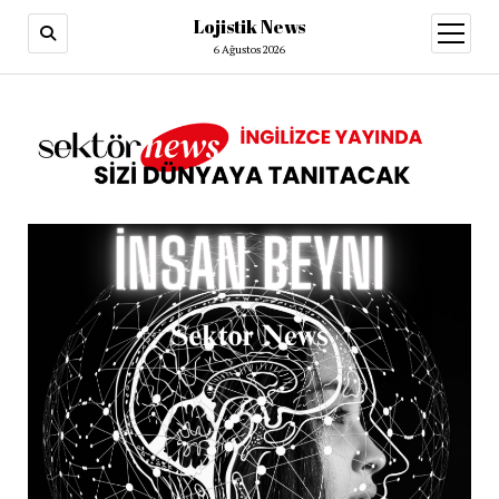
Lojistik News
menüy
aç
6 Ağustos 2026