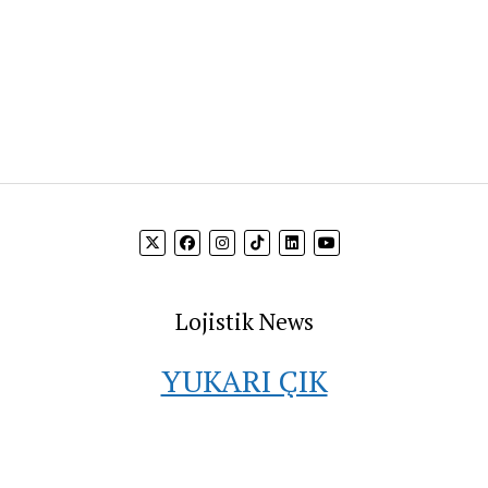
Lojistik News
YUKARI ÇIK
 bilgi akışını sağlamak ve firmaların hedef kitleleri ile buluşt
vermektedir.