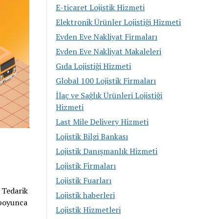
E-ticaret Lojistik Hizmeti
Elektronik Ürünler Lojistiği Hizmeti
Evden Eve Nakliyat Firmaları
Evden Eve Nakliyat Makaleleri
Gıda Lojistiği Hizmeti
Global 100 Lojistik Firmaları
İlaç ve Sağlık Ürünleri Lojistiği
Hizmeti
Last Mile Delivery Hizmeti
Lojistik Bilgi Bankası
Lojistik Danışmanlık Hizmeti
Lojistik Firmaları
Lojistik Fuarları
r Tedarik
Lojistik haberleri
 boyunca
Lojistik Hizmetleri