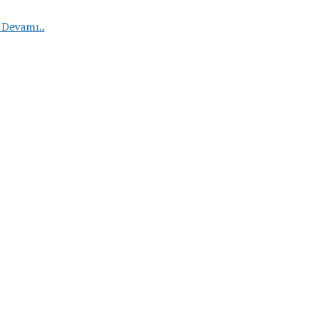
Lojistik
 Devamı..
Maliyetleri
Analizi
ve
Azaltma
Yöntemleri