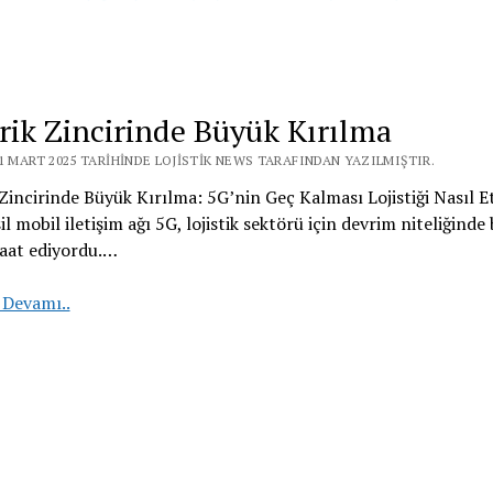
rik Zincirinde Büyük Kırılma
1 MART 2025 TARIHINDE LOJISTIK NEWS TARAFINDAN YAZILMIŞTIR.
Zincirinde Büyük Kırılma: 5G’nin Geç Kalması Lojistiği Nasıl Et
il mobil iletişim ağı 5G, lojistik sektörü için devrim niteliğinde 
vaat ediyordu.…
Tedarik
 Devamı..
Zincirinde
Büyük
Kırılma