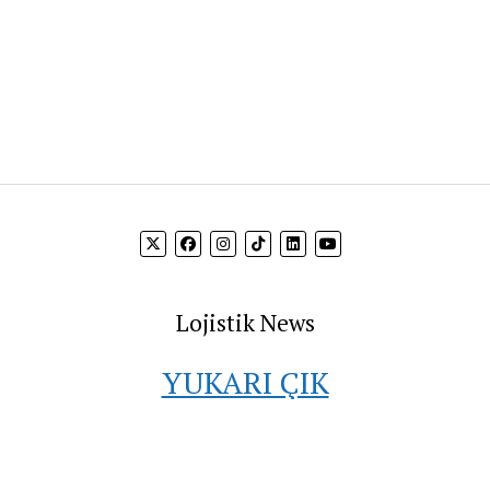
Lojistik News
YUKARI ÇIK
 bilgi akışını sağlamak ve firmaların hedef kitleleri ile buluşt
vermektedir.