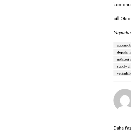
konumun
Oku
Yayımlan
automoti
depolam
müşteri
supply 
verimlili
Daha fa