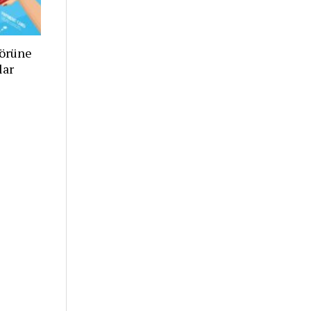
törüne
lar