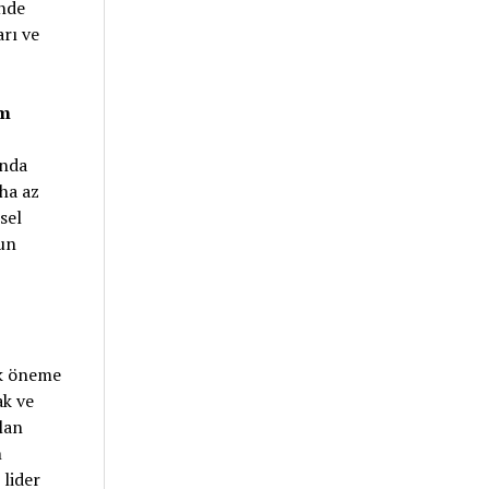
inde
rı ve
ım
unda
aha az
sel
zun
ik öneme
ak ve
lan
n
 lider