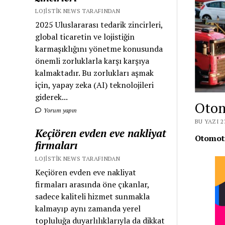
LOJISTIK NEWS TARAFINDAN
2025 Uluslararası tedarik zincirleri,
global ticaretin ve lojistiğin
karmaşıklığını yönetme konusunda
önemli zorluklarla karşı karşıya
kalmaktadır. Bu zorlukları aşmak
için, yapay zeka (AI) teknolojileri
giderek...
Otom
Yorum yapın
BU YAZI 2
Keçiören evden eve nakliyat
Otomoti
firmaları
LOJISTIK NEWS TARAFINDAN
Keçiören evden eve nakliyat
firmaları arasında öne çıkanlar,
sadece kaliteli hizmet sunmakla
kalmayıp aynı zamanda yerel
topluluğa duyarlılıklarıyla da dikkat