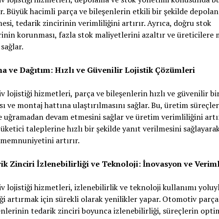
r. Büyük hacimli parça ve bileşenlerin etkili bir şekilde depola
esi, tedarik zincirinin verimliliğini artırır. Ayrıca, doğru stok
rinin korunması, fazla stok maliyetlerini azaltır ve üreticilere 
 sağlar.
ma ve Dağıtım: Hızlı ve Güvenilir Lojistik Çözümleri
 lojistiği hizmetleri, parça ve bileşenlerin hızlı ve güvenilir bi
ı ve montaj hattına ulaştırılmasını sağlar. Bu, üretim süreçler
e uğramadan devam etmesini sağlar ve üretim verimliliğini artır
tüketici taleplerine hızlı bir şekilde yanıt verilmesini sağlayara
memnuniyetini artırır.
ik Zinciri İzlenebilirliği ve Teknoloji: İnovasyon ve Veriml
 lojistiği hizmetleri, izlenebilirlik ve teknoloji kullanımı yoluy
iği artırmak için sürekli olarak yenilikler yapar. Otomotiv parça
enlerinin tedarik zinciri boyunca izlenebilirliği, süreçlerin opti