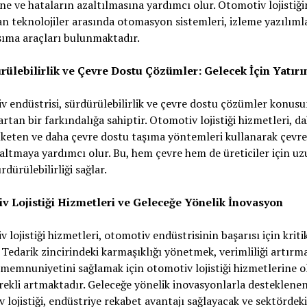
ne ve hataların azaltılmasına yardımcı olur. Otomotiv lojistiğ
an teknolojiler arasında otomasyon sistemleri, izleme yazılımla
aşıma araçları bulunmaktadır.
ürülebilirlik ve Çevre Dostu Çözümler: Gelecek İçin Yatır
 endüstrisi, sürdürülebilirlik ve çevre dostu çözümler konus
artan bir farkındalığa sahiptir. Otomotiv lojistiği hizmetleri, d
üketen ve daha çevre dostu taşıma yöntemleri kullanarak çevre
zaltmaya yardımcı olur. Bu, hem çevre hem de üreticiler için u
rdürülebilirliği sağlar.
v Lojistiği Hizmetleri ve Geleceğe Yönelik İnovasyon
 lojistiği hizmetleri, otomotiv endüstrisinin başarısı için krit
. Tedarik zincirindeki karmaşıklığı yönetmek, verimliliği artırm
memnuniyetini sağlamak için otomotiv lojistiği hizmetlerine o
rekli artmaktadır. Geleceğe yönelik inovasyonlarla desteklene
 lojistiği, endüstriye rekabet avantajı sağlayacak ve sektördeki