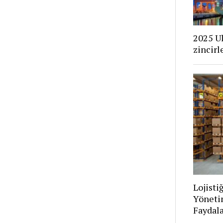
2025 Ul
zincirl
Lojist
Yönetim
Faydala