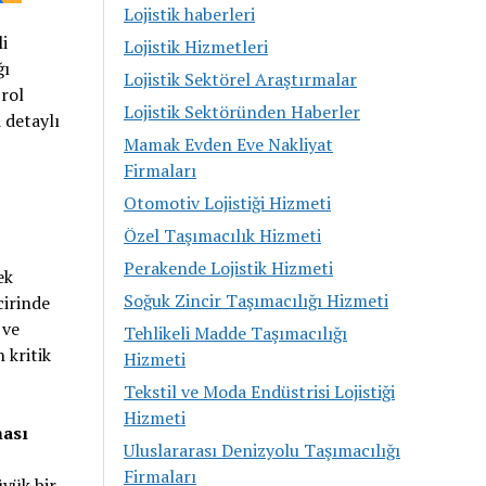
Lojistik haberleri
i
Lojistik Hizmetleri
ğı
Lojistik Sektörel Araştırmalar
 rol
Lojistik Sektöründen Haberler
 detaylı
Mamak Evden Eve Nakliyat
Firmaları
Otomotiv Lojistiği Hizmeti
Özel Taşımacılık Hizmeti
Perakende Lojistik Hizmeti
ek
Soğuk Zincir Taşımacılığı Hizmeti
cirinde
 ve
Tehlikeli Madde Taşımacılığı
 kritik
Hizmeti
Tekstil ve Moda Endüstrisi Lojistiği
Hizmeti
ması
Uluslararası Denizyolu Taşımacılığı
Firmaları
yük bir