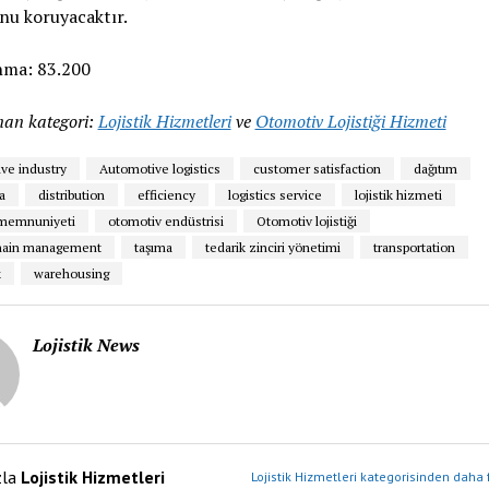
u koruyacaktır.
nma:
83.200
an kategori:
Lojistik Hizmetleri
ve
Otomotiv Lojistiği Hizmeti
ve industry
Automotive logistics
customer satisfaction
dağıtım
a
distribution
efficiency
logistics service
lojistik hizmeti
 memnuniyeti
otomotiv endüstrisi
Otomotiv lojistiği
chain management
taşıma
tedarik zinciri yönetimi
transportation
k
warehousing
Lojistik News
zla
Lojistik Hizmetleri
Lojistik Hizmetleri kategorisinden daha 