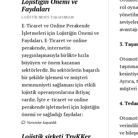
Lojistiğin Önemi ve
rol oyna
Faydaları
yönetilm
LOJISTIK NEWS TARAFINDAN
seviyele
E-Ticaret ve Online Perakende
avantajı
İşletmeleri için Lojistiğin Önemi ve
Faydaları. E-Ticaret ve online
3. Taşı
perakende, internetin
yaygınlaşmasıyla birlikte hızla
Otomotiv
büyüyen ve önem kazanan
taşınmas
sektörlerdir. Bu sektörlerin başarılı
kesintiy
bir şekilde işlemesi ve müşteri
Ayrıca, 
memnuniyeti sağlaması için etkili
müşteri 
lojistik operasyonlarına ihtiyaç
vardır. İşte e-ticaret ve online
4. Tedar
perakende işletmeleri için lojistiğin
önemi ve sağladığı faydalar:
Otomotiv
Yorumlar kapatıldı
verimlil
ve bileş
Lojistik şirketi TruKKer