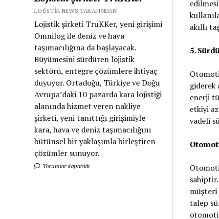
edilmesi
LOJISTIK NEWS TARAFINDAN
kullanıl
Lojistik şirketi TruKKer, yeni girişimi
akıllı t
Omnilog ile deniz ve hava
taşımacılığına da başlayacak.
5. Sürd
Büyümesini sürdüren lojistik
sektörü, entegre çözümlere ihtiyaç
Otomotiv
duyuyor. Ortadoğu, Türkiye ve Doğu
giderek 
Avrupa’daki 10 pazarda kara lojistiği
enerji t
alanında hizmet veren nakliye
etkiyi a
şirketi, yeni tanıttığı girişimiyle
vadeli sü
kara, hava ve deniz taşımacılığını
bütünsel bir yaklaşımla birleştiren
Otomoti
çözümler sunuyor.
Otomotiv
Yorumlar kapatıldı
sahiptir
müşteri 
talep sü
otomotiv