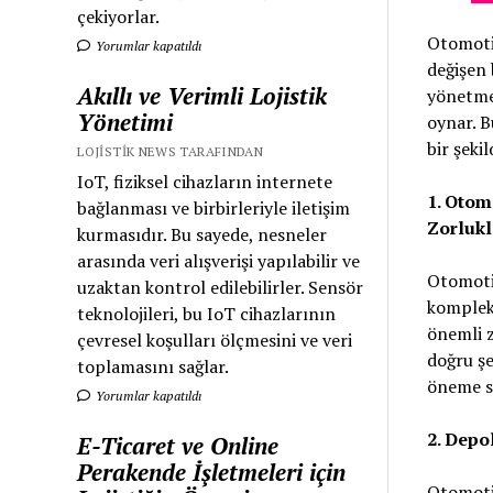
çekiyorlar.
Otomotiv
Yorumlar kapatıldı
değişen 
Akıllı ve Verimli Lojistik
yönetmek
Yönetimi
oynar. B
bir şekil
LOJISTIK NEWS TARAFINDAN
IoT, fiziksel cihazların internete
1. Otom
bağlanması ve birbirleriyle iletişim
Zorlukl
kurmasıdır. Bu sayede, nesneler
arasında veri alışverişi yapılabilir ve
Otomotiv
uzaktan kontrol edilebilirler. Sensör
kompleks
teknolojileri, bu IoT cihazlarının
önemli z
çevresel koşulları ölçmesini ve veri
doğru şe
toplamasını sağlar.
öneme sa
Yorumlar kapatıldı
2. Depo
E-Ticaret ve Online
Perakende İşletmeleri için
Otomotiv