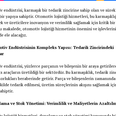
 endüstrisi, karmaşık bir tedarik zincirine sahip olan ve sürekl
bir yapıya sahiptir. Otomotiv lojistiği hizmetleri, bu karmaşıklı
 ve üreticilere inovasyon ve verimlilik sağlamak için kritik bir
u makalede, otomotiv lojistiği hizmetinin önemini ve işlevlerini
de ele alacağız.
otiv Endüstrisinin Kompleks Yapısı: Tedarik Zincirindeki
ar
 endüstrisi, yüzlerce parçanın ve bileşenin bir araya getiriler
 araçların üretildiği bir sektördür. Bu karmaşıklık, tedarik zin
orlukları beraberinde getirir. Parça ve bileşenlerin zamanında
kilde tedarik edilmesi, üretim süreçlerinin akışını sağlamak için
hiptir.
lama ve Stok Yönetimi: Verimlilik ve Maliyetlerin Azaltıl
 lojistiği hizmetleri, depolama ve stok yönetimi konusunda bü