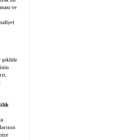
nması ve
maliyet
r şekilde
inin
ır.
k
ilik
la
larının
mize