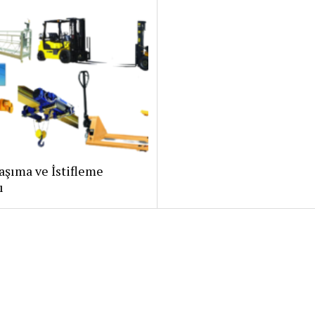
şıma ve İstifleme
ı