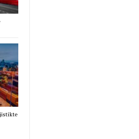
e
istikte