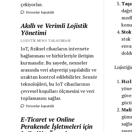
Taşı
çekiyorlar.
dağıt
Yorumlar kapatıldı
modla
Akıllı ve Verimli Lojistik
konu
Yönetimi
Stok
stok 
LOJISTIK NEWS TARAFINDAN
envan
IoT, fiziksel cihazların internete
dold
bağlanması ve birbirleriyle iletişim
kurmasıdır. Bu sayede, nesneler
Lojistiğ
arasında veri alışverişi yapılabilir ve
uzaktan kontrol edilebilirler. Sensör
Hızl
teknolojileri, bu IoT cihazlarının
yönet
çevresel koşulları ölçmesini ve veri
güven
toplamasını sağlar.
gücü
Yorumlar kapatıldı
Mali
gümr
E-Ticaret ve Online
sağl
Perakende İşletmeleri için
sayes