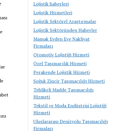
e
Lojistik haberleri
Lojistik Hizmetleri
ması
Lojistik Sektörel Araştırmalar
Lojistik Sektöründen Haberler
de
Mamak Evden Eve Nakliyat
Firmaları
Otomotiv Lojistiği Hizmeti
Özel Taşımacılık Hizmeti
lar
Perakende Lojistik Hizmeti
de
Soğuk Zincir Taşımacılığı Hizmeti
Tehlikeli Madde Taşımacılığı
kabet
Hizmeti
Tekstil ve Moda Endüstrisi Lojistiği
Hizmeti
ını
Uluslararası Denizyolu Taşımacılığı
Firmaları