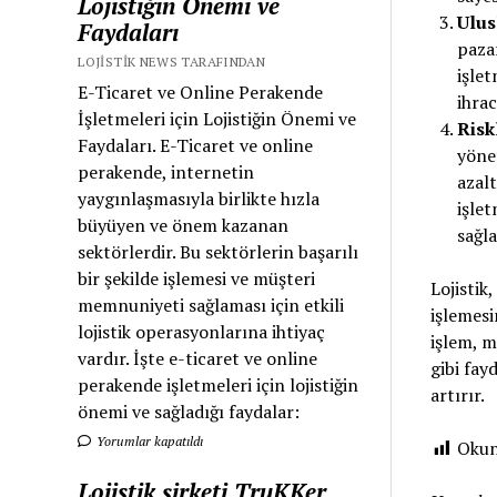
Lojistiğin Önemi ve
Ulus
Faydaları
pazar
LOJISTIK NEWS TARAFINDAN
işlet
E-Ticaret ve Online Perakende
ihrac
İşletmeleri için Lojistiğin Önemi ve
Risk
Faydaları. E-Ticaret ve online
yönet
perakende, internetin
azal
yaygınlaşmasıyla birlikte hızla
işlet
büyüyen ve önem kazanan
sağla
sektörlerdir. Bu sektörlerin başarılı
bir şekilde işlemesi ve müşteri
Lojistik
memnuniyeti sağlaması için etkili
işlemesi
lojistik operasyonlarına ihtiyaç
işlem, m
vardır. İşte e-ticaret ve online
gibi fay
perakende işletmeleri için lojistiğin
artırır.
önemi ve sağladığı faydalar:
Yorumlar kapatıldı
Oku
Lojistik şirketi TruKKer