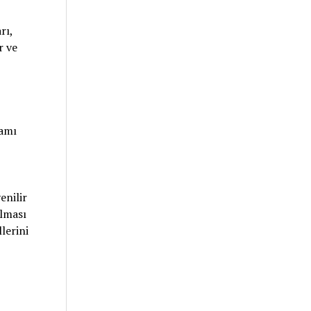
rı,
r ve
tamı
enilir
ılması
lerini