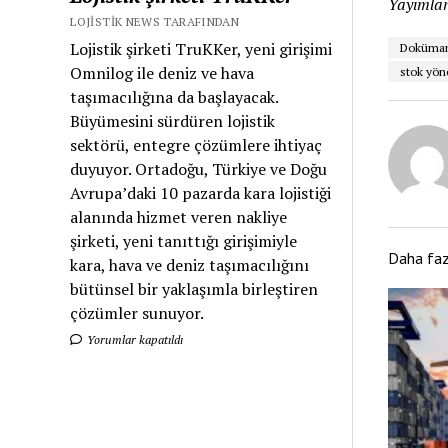
Yayımlan
LOJISTIK NEWS TARAFINDAN
Lojistik şirketi TruKKer, yeni girişimi
Doküman
Omnilog ile deniz ve hava
stok yön
taşımacılığına da başlayacak.
Büyümesini sürdüren lojistik
sektörü, entegre çözümlere ihtiyaç
duyuyor. Ortadoğu, Türkiye ve Doğu
Avrupa’daki 10 pazarda kara lojistiği
alanında hizmet veren nakliye
şirketi, yeni tanıttığı girişimiyle
Daha fa
kara, hava ve deniz taşımacılığını
bütünsel bir yaklaşımla birleştiren
çözümler sunuyor.
Yorumlar kapatıldı