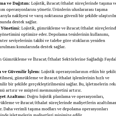
ma ve Dağıtım:
Lojistik, ihracat/ithalat süreçlerinde taşıma v
ım operasyonlarını yönetir. Ürünlerin uluslararası taşıma
rıyla nakliyesi ve varış noktasına güvenli bir şekilde ulaştırıl
sunda destek sağlar.
 Yönetimi:
Lojistik, gümrükleme ve ihracat/ithalat süreçlerin
yönetimini optimize eder. Depolama tesislerinin kullanımı,
ter seviyelerinin takibi ve talebe göre stokların yeniden
urulması konularında destek sağlar.
in Gümrükleme ve İhracat/İthalat Sektörlerine Sağladığı Fayda
ı ve Güvenilir İşlem:
Lojistik operasyonlarının etkin bir şekil
ilmesi, gümrükleme ve ihracat/ithalat işlemlerinin hızlı ve
ilir bir şekilde gerçekleştirilmesini sağlar. Bu, işletmelerin re
nü artırır ve müşteri memnuniyetini artırır.
yet Azaltımı:
Doğru lojistik planlama ve operasyonları,
ükleme ve ihracat/ithalat süreçlerinde maliyetlerin azaltılmas
ar. Daha verimli taşıma modları ve depolama operasyonları
inde işletmelerin maliyetleri minimize edilir.