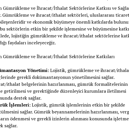
in Gümrükleme ve İhracat/İthalat Sektörlerine Katkısı ve Sağla
. Gümrükleme ve ihracat/ithalat sektörleri, uluslararası ticare
ileşenleridir ve ekonomik büyümeye önemli katkılarda bulunur
, bu sektörlerin etkin bir şekilde işlemesine ve büyümesine katkı
ede, lojistiğin gümrükleme ve ihracat/ithalat sektörlerine katk
dığı faydaları inceleyeceğiz.
in Gümrükleme ve İhracat/İthalat Sektörlerine Katkıları
mantasyon Yönetimi:
Lojistik, gümrükleme ve ihracat/ithala
çlerinde gerekli dokümantasyonun yönetilmesini sağlar.
at/ithalat belgelerinin hazırlanması, gümrük formalitelerinin
e getirilmesi ve gerektiğinde düzenleyici kurumlara iletilmesi
sunda destek sağlar.
ük İşlemleri:
Lojistik, gümrük işlemlerinin etkin bir şekilde
tülmesini sağlar. Gümrük beyannamelerinin hazırlanması, verg
ların ödenmesi ve gerekli izinlerin alınması konusunda işletme
k sağlar.