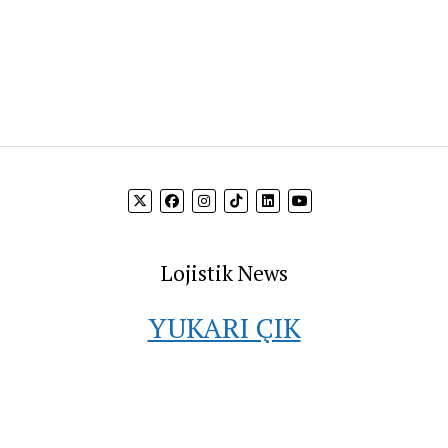
Lojistik News
YUKARI ÇIK
 bilgi akışını sağlamak ve firmaların hedef kitleleri ile buluşt
vermektedir.