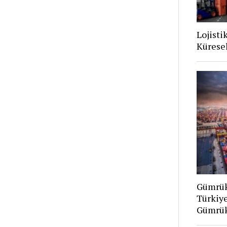
Lojisti
Kürese
Gümrük
Türkiy
Gümrük