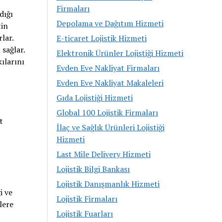
Firmaları
dığı
Depolama ve Dağıtım Hizmeti
tin
lar.
E-ticaret Lojistik Hizmeti
 sağlar.
Elektronik Ürünler Lojistiği Hizmeti
ılarını
Evden Eve Nakliyat Firmaları
Evden Eve Nakliyat Makaleleri
Gıda Lojistiği Hizmeti
Global 100 Lojistik Firmaları
t
İlaç ve Sağlık Ürünleri Lojistiği
Hizmeti
Last Mile Delivery Hizmeti
Lojistik Bilgi Bankası
Lojistik Danışmanlık Hizmeti
i ve
Lojistik Firmaları
lere
Lojistik Fuarları