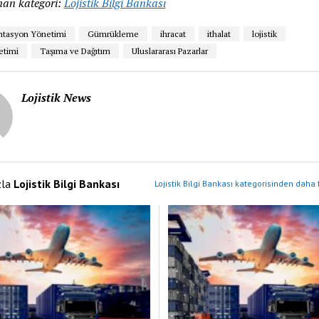
an kategori:
Lojistik Bilgi Bankası
tasyon Yönetimi
Gümrükleme
ihracat
ithalat
lojistik
etimi
Taşıma ve Dağıtım
Uluslararası Pazarlar
Lojistik News
zla
Lojistik Bilgi Bankası
Lojistik Bilgi Bankası kategorisinden daha 