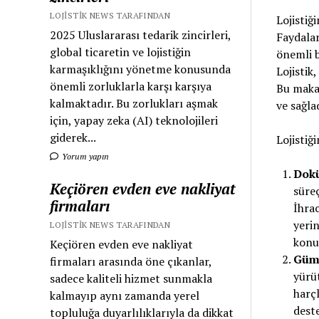
LOJISTIK NEWS TARAFINDAN
Lojistiğ
2025 Uluslararası tedarik zincirleri,
Faydalar
global ticaretin ve lojistiğin
önemli b
karmaşıklığını yönetme konusunda
Lojistik
önemli zorluklarla karşı karşıya
Bu makal
kalmaktadır. Bu zorlukları aşmak
ve sağla
için, yapay zeka (AI) teknolojileri
giderek...
Lojistiğ
Yorum yapın
Dokü
Keçiören evden eve nakliyat
süre
firmaları
İhrac
yerin
LOJISTIK NEWS TARAFINDAN
konu
Keçiören evden eve nakliyat
Gümr
firmaları arasında öne çıkanlar,
yürü
sadece kaliteli hizmet sunmakla
harç
kalmayıp aynı zamanda yerel
deste
topluluğa duyarlılıklarıyla da dikkat