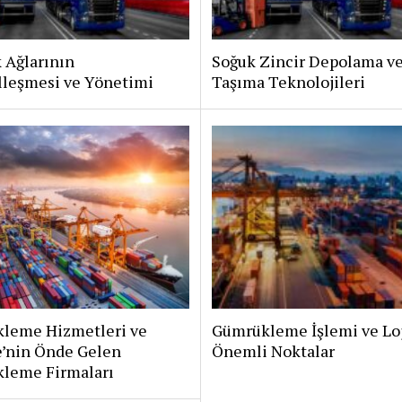
k Ağlarının
Soğuk Zincir Depolama v
lleşmesi ve Yönetimi
Taşıma Teknolojileri
leme Hizmetleri ve
Gümrükleme İşlemi ve Loj
e’nin Önde Gelen
Önemli Noktalar
leme Firmaları